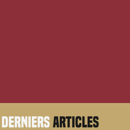
derniers
articles