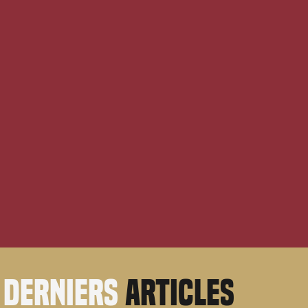
derniers
articles