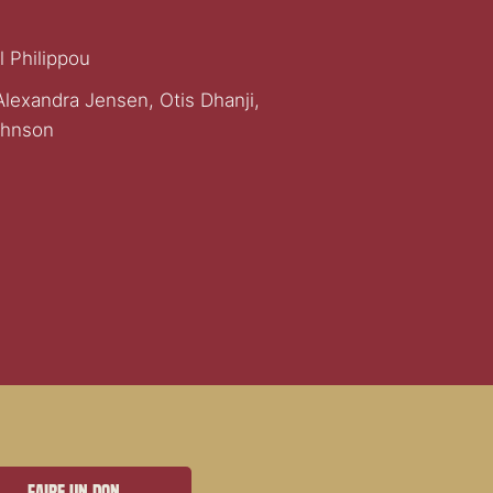
l Philippou
Alexandra Jensen, Otis Dhanji,
ohnson
Faire un don