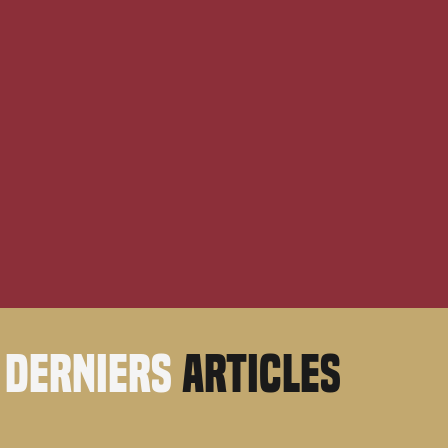
derniers
articles