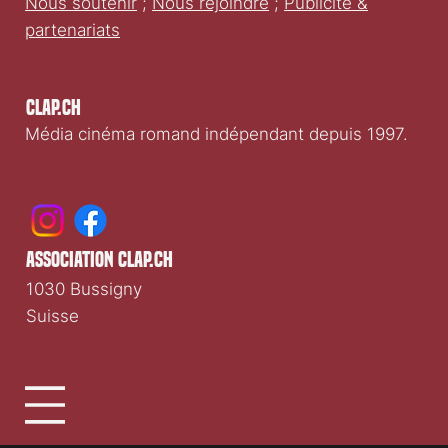
Nous soutenir
;
Nous rejoindre
;
Publicité &
partenariats
Clap.ch
Média cinéma romand indépendant depuis 1997.
association clap.ch
1030 Bussigny
Suisse