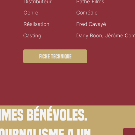
Distributeur
Pathé Films
Genre
Comédie
Réalisation
Fred Cavayé
Casting
Dany Boon, Jérôme Co
Fiche technique
mes bénévoles.
journalisme a un