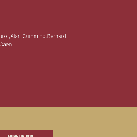
urot,Alan Cumming,Bernard
 Caen
Faire un don