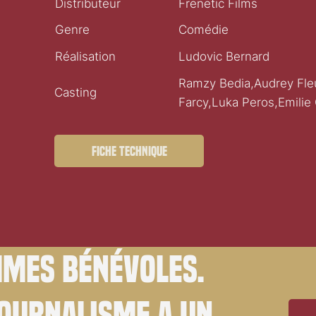
Distributeur
Frenetic Films
Genre
Comédie
Réalisation
Ludovic Bernard
Ramzy Bedia,Audrey Fle
Casting
Farcy,Luka Peros,Emilie
Fiche technique
mes bénévoles.
journalisme a un