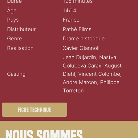
Durée
195 minutes
Âge
14/14
Pays
France
Distributeur
Pathé Films
Genre
Drame historique
Réalisation
Xavier Giannoli
Jean Dujardin, Nastya
Golubeva Carax, August
Casting
Diehl, Vincent Colombe,
André Marcon, Philippe
Torreton
Fiche technique
Nous sommes