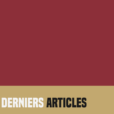
derniers
articles