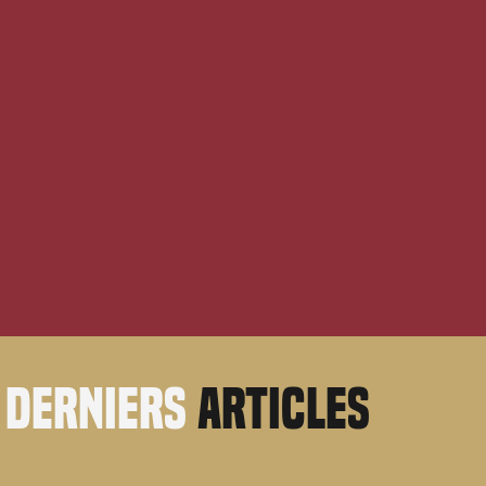
derniers
articles