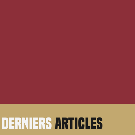
derniers
articles