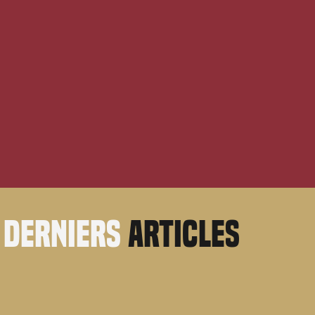
derniers
articles