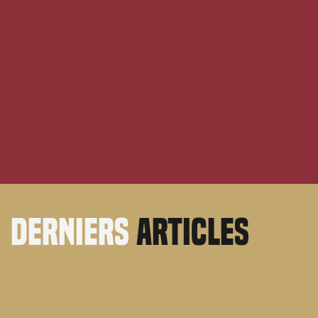
derniers
articles