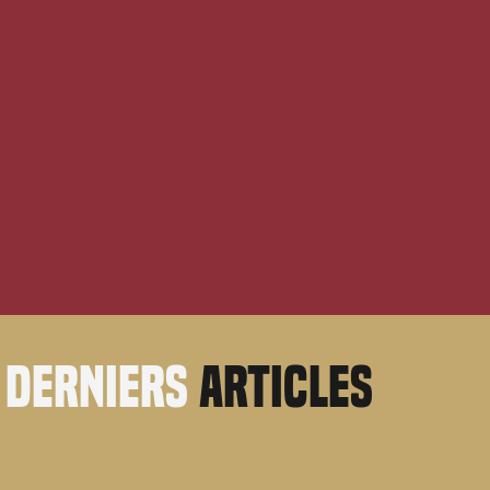
derniers
articles