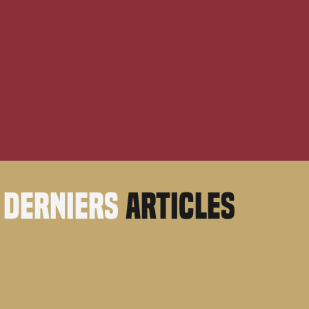
derniers
articles