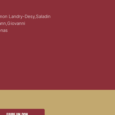
imon Landry-Desy,Saladin
ann,Giovanni
enas
Faire un don