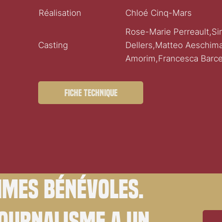
Réalisation
Chloé Cinq-Mars
Rose-Marie Perreault,S
Casting
Dellers,Matteo Aeschim
Amorim,Francesca Barc
Fiche technique
mes bénévoles.
journalisme a un