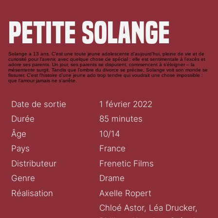
Petite Solange
Solange a 13 ans. C’est une toute jeune adolescente d’aujourd’hui, pleine de vie et de
curiosité pour l’avenir, avec quelque chose de spécial : elle est sentimentale à l’excès et
adore ses parents. Un jour, ses parents se disputent, commencent à s’éloigner – la
mésentente surgit. Tandis que l’ombre du divorce se précise, Solange voit son monde se
fissurer. C’est l’histoire d’une jeune ado trop tendre qui voudrait une chose impossible :
que l’amour jamais ne s’arrête.
Date de sortie
1 février 2022
Durée
85 minutes
Âge
10/14
Pays
France
Distributeur
Frenetic Films
Genre
Drame
Réalisation
Axelle Ropert
Chloé Astor, Léa Drucker,