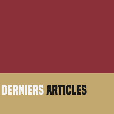
derniers
articles