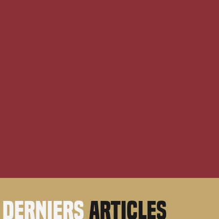
derniers
articles