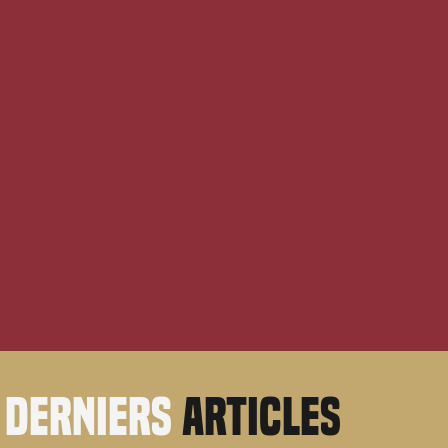
derniers
articles