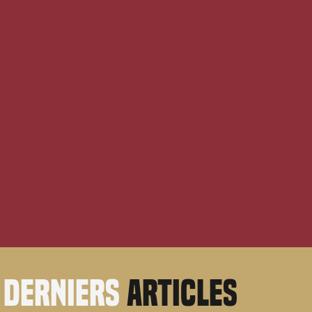
derniers
articles