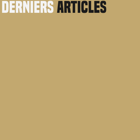
derniers
articles