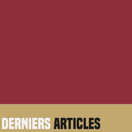
derniers
articles