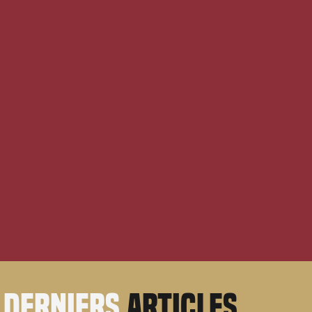
derniers
articles