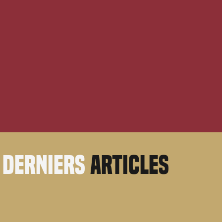
derniers
articles