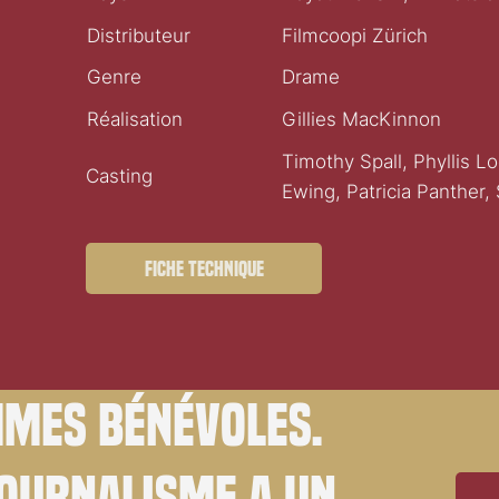
Distributeur
Filmcoopi Zürich
Genre
Drame
Réalisation
Gillies MacKinnon
Timothy Spall, Phyllis L
Casting
Ewing, Patricia Panther,
Fiche technique
mes bénévoles.
journalisme a un