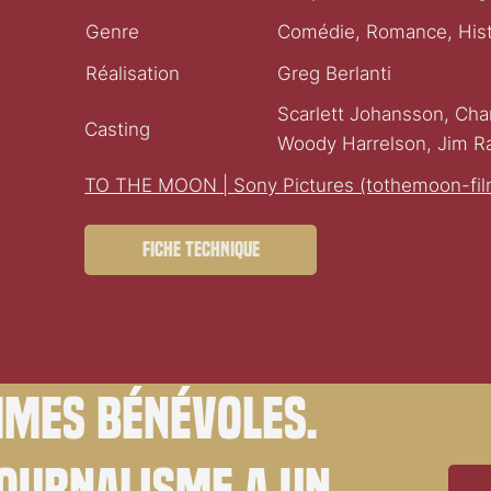
Genre
Comédie, Romance, Hist
Réalisation
Greg Berlanti
Scarlett Johansson, Ch
Casting
Woody Harrelson, Jim R
TO THE MOON | Sony Pictures (tothemoon-fil
Fiche technique
mes bénévoles.
journalisme a un