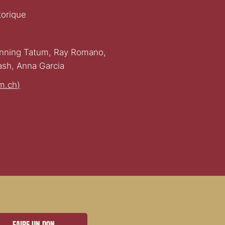
orique
anning Tatum, Ray Romano,
ash, Anna Garcia
m.ch)
Faire un don