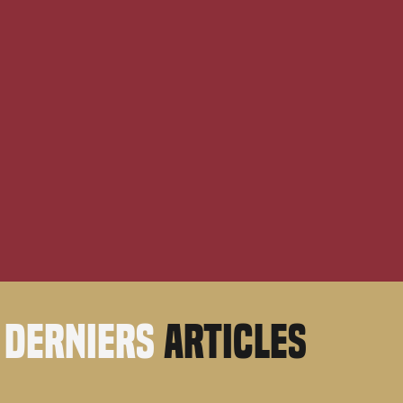
derniers
articles