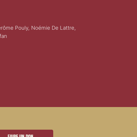
Jérôme Pouly, Noémie De Lattre,
fan
Faire un don