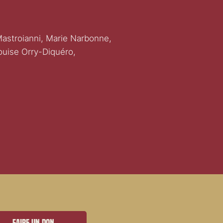
Mastroianni, Marie Narbonne,
uise Orry-Diquéro,
Faire un don