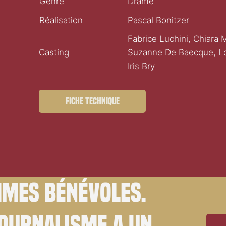
Genre
Drame
Réalisation
Pascal Bonitzer
Fabrice Luchini, Chiara 
Casting
Suzanne De Baecque, Lo
Iris Bry
Fiche technique
mes bénévoles.
journalisme a un