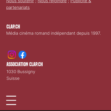
Nous soutenir
;
Nous rejoindre
;
Publicité &
partenariats
Clap.ch
Média cinéma romand indépendant depuis 1997.
association clap.ch
1030 Bussigny
Suisse