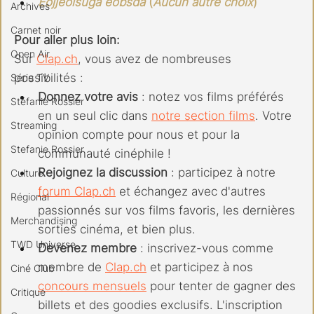
Eojjeolsuga eobsda
 (
Aucun autre choix
)
Archives
Carnet noir
Pour aller plus loin:
Open Air
Sur 
Clap.ch
, vous avez de nombreuses 
possibilités :
Série TV
Donnez votre avis
 : notez vos films préférés 
Stéfanie Rossier
en un seul clic dans 
notre section films
. Votre 
Streaming
opinion compte pour nous et pour la 
Stefanie Rossier
communauté cinéphile !
Rejoignez la discussion
 : participez à notre 
Culture
forum 
Clap.ch
 et échangez avec d'autres 
Régional
passionnés sur vos films favoris, les dernières 
Merchandising
sorties cinéma, et bien plus.
TWD Universe
Devenez membre
 : inscrivez-vous comme 
membre de 
Clap.ch
 et participez à nos 
Ciné Club
concours mensuels
 pour tenter de gagner des 
Critique
billets et des goodies exclusifs. L'inscription 