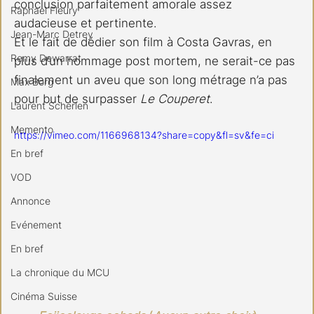
conclusion parfaitement amorale assez 
Raphael Fleury
audacieuse et pertinente.
Jean-Marc Detrey
Et le fait de dédier son film à Costa Gavras, en 
Remy Dewarrat
plus d’un hommage post mortem, ne serait-ce pas 
finalement un aveu que son long métrage n’a pas 
Max Borg
pour but de surpasser 
Le Couperet
.
Laurent Scherlen
Memento
https://vimeo.com/1166968134?share=copy&fl=sv&fe=ci
En bref
VOD
Annonce
Evénement
En bref
La chronique du MCU
Cinéma Suisse