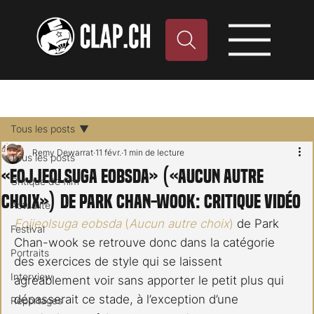
Tous les posts
Remy Dewarrat
11 févr.
1 min de lecture
Tous les posts
«Eojjeolsuga eobsda» («Aucun autre
Critique de film
choix») de Park Chan-wook: critique vidéo
Actualité
Eojjeolsuga eobsda
 (
Aucun autre choix
)
 de Park 
Festival
Chan-wook se retrouve donc dans la catégorie 
Portraits
des exercices de style qui se laissent 
Interview
agréablement voir sans apporter le petit plus qui 
dépasserait ce stade, à l’exception d’une 
Reportages