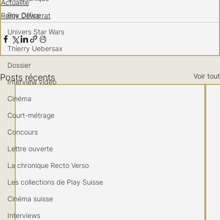
Actualité
Box Office
Remy Dewarrat
Univers Star Wars
Thierry Uebersax
Dossier
Voir tout
Posts récents
Interview vidéo
Cinéma
Court-métrage
Concours
Lettre ouverte
La chronique Recto Verso
Les collections de Play Suisse
Cinéma suisse
Interviews