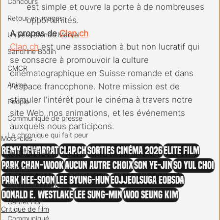
Concours
est simple et ouvre la porte à de nombreuses 
Retour en images
opportunités.
A propos de 
Clap.ch
Univers étendu Marvel
Clap.ch
 est une association à but non lucratif qui 
Sandrine Bodin
se consacre à promouvoir la culture 
CMCR
cinématographique en Suisse romande et dans 
Anime
l'espace francophone. Notre mission est de 
stimuler l'intérêt pour le cinéma à travers notre 
People
site Web, nos animations, et les événements 
Communiqué de presse
auxquels nous participons.
La chronique qui fait peur
Mots-clés :
Remy Dewarrat
clap.ch
Sorties cinéma 2026
Elite Film
Sandro Paulo
Park Chan-wook
Aucun autre choix
Son Ye-jin
So Yul Choi
Portrait
Park Hee-soon
Lee Byung-hun
Eojjeolsuga eobsda
Bande-annonce
Donald E. Westlake
Lee Sung-min
Woo Seung Kim
Carnet noir
Critique de film
Communiqué