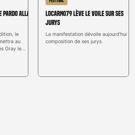
Festival
e Pardo alla
Locarno79 lève le voile sur ses
jurys
ition, le
La manifestation dévoile aujourd’hui la
mettra au
composition de ses jurys.
s Gray le
senté par
 Le réalisateur
Piazza Grande le
avant de
ilm, Paper
, le Festival
es majeures
nuit nous
 Night, 2007)
© Jeff Ves Au