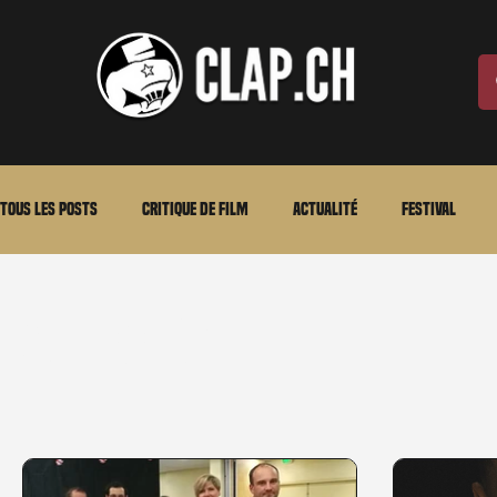
Tous les posts
Critique de film
Actualité
Festival
Laurent Scherlen
Memento
En bref
VOD
An
Annonce
Stéfanie Rossier
Streaming
Stefanie Rossier
Cul