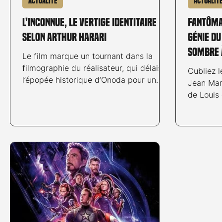
Actualité
Actualit
L’Inconnue, le vertige identitaire
Fantômas
selon Arthur Harari
génie du
sombre 
Le film marque un tournant dans la
filmographie du réalisateur, qui délaisse
Oubliez 
l’épopée historique d’Onoda pour un
Jean Mar
fantastique psychologique plus intime
de Louis 
et contemporain.
célèbre d
s’apprête
au ciném
radicalem