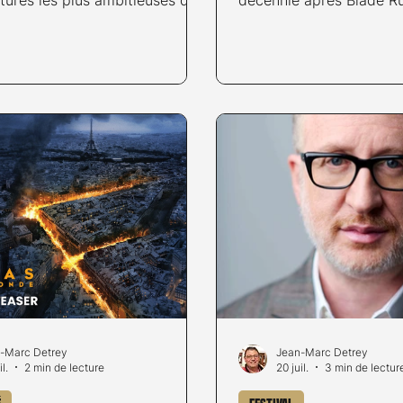
e du cinéma de casse.
Denis Villeneuve, l’unive
réplicants revient sur le
scène avec Blade Runn
-Marc Detrey
Jean-Marc Detrey
l.
2 min de lecture
20 juil.
3 min de lectur