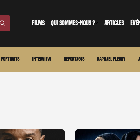
FILMS
QUI SOMMES-NOUS ?
ARTICLES
ÉVÉ
Portraits
Interview
Reportages
Raphael Fleury
J
nonce
Evénement
En bref
La chronique du MCU
Ciné
ture
Régional
Merchandising
TWD Universe