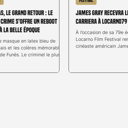
é
Festival
, le grand retour : le
James Gray recevra l
 crime s’offre un reboot
Carriera à Locarno79
à la Belle Époque
À l’occasion de sa 79e éd
Locarno Film Festival re
le masque en latex bleu de
cinéaste américain Jame
ais et les colères mémorables
Pardo alla Carriera, pré
de Funès. Le criminel le plus
Ascona-Locarno Tourism.
e la culture française
recevra son prix sur la 
 à faire un retour fracassant
dimanche 9 août 2026, 
a, mais sous un jour
présenter son nouveau f
ent différent.
Tiger (2026). Par ailleurs
programmera deux œuvr
de sa filmographie : La 
appartient (We Own the
et Two Lovers (2008). 
cours de la dernière