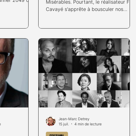
Misérables. Pourtant, le réalisateur Fre
rs des
Cavayé s'apprête à bousculer nos
 devant de la
certitudes le 14 octobre 2026 avec un
er 2099
relecture qui s'annonce déjà comme le
blockbuster d'auteur de l'année.
Jean-Marc Detrey
e
15 juil.
4 min de lecture