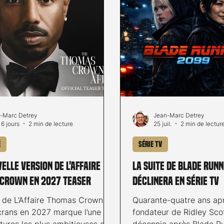
-Marc Detrey
Jean-Marc Detrey
a 6 jours
2 min de lecture
25 juil.
2 min de lectur
é
Série TV
elle version de L'Affaire
La suite de Blade Runn
Crown en 2027 teaser
déclinera en série TV
r de L’Affaire Thomas Crown
Quarante-quatre ans apr
écrans en 2027 marque l’une
fondateur de Ridley Scot
tures les plus ambitieuses d’un
décennie après Blade R