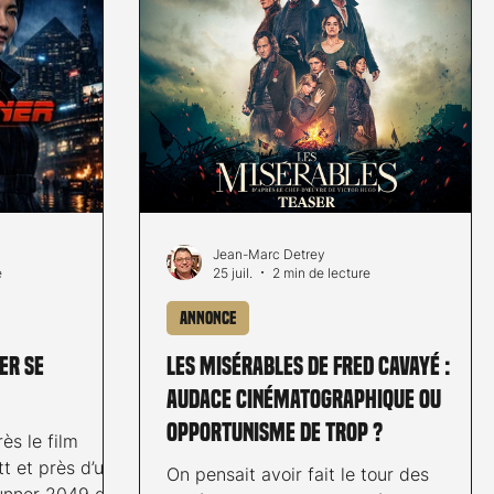
Jean-Marc Detrey
e
25 juil.
2 min de lecture
Annonce
er se
Les Misérables de Fred Cavayé :
Audace cinématographique ou
opportunisme de trop ?
ès le film
t et près d’une
On pensait avoir fait le tour des
unner 2049 de