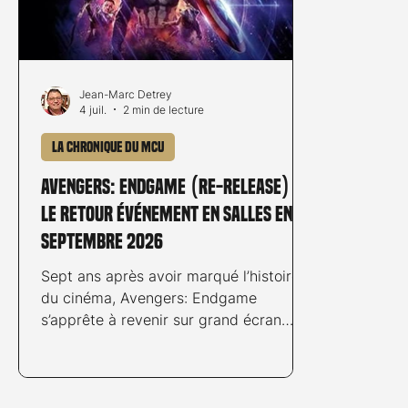
Jean-Marc Detrey
4 juil.
2 min de lecture
La chronique du MCU
Avengers: Endgame (Re-release) –
Le retour événement en salles en
septembre 2026
Sept ans après avoir marqué l’histoire
du cinéma, Avengers: Endgame
s’apprête à revenir sur grand écran
dans une version enrichie et
entièrement remasterisée afin de faire
le pont et préparer le public avec
Doomsday. Marvel Studios a officialisé