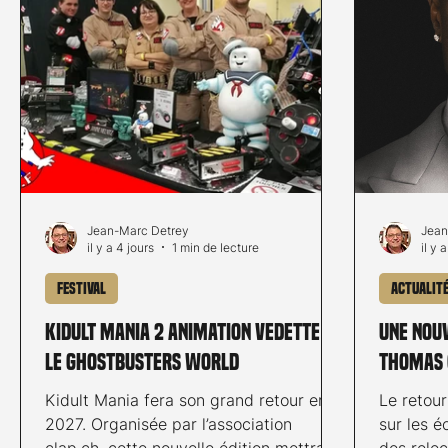
Jean-Marc Detrey
Jean
il y a 4 jours
1 min de lecture
il y 
Festival
Actualit
Kidult Mania 2 animation vedette :
Une nouv
Le Ghostbusters World
Thomas 
Kidult Mania fera son grand retour en
Le retou
2027. Organisée par l’association
sur les 
clap.ch, cette nouvelle édition mettra
des relec