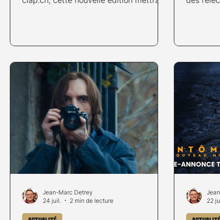
encore plus à l’honneur la nostalgie des
classiqu
collections et des jeux, avec une
inspiration puisée dans le cinéma et les
séries TV d’avant les années 2000, le
tout à la salle communale, à la salle du
conseil et sous le chapiteau de
Bussigny. Une petite partie de l'équipe
de Ghostbusters France Nous sommes
ravis de vous présenter notre animation
phare : Ghostbusters World.
Jean-Marc Detrey
Jean
24 juil.
2 min de lecture
22 jui