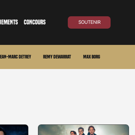
NEMENTS
CONCOURS
SOUTENIR
ean-Marc Detrey
Remy Dewarrat
Max Borg
ma Suisse
Archives
Carnet noir
Open Air
Série TV