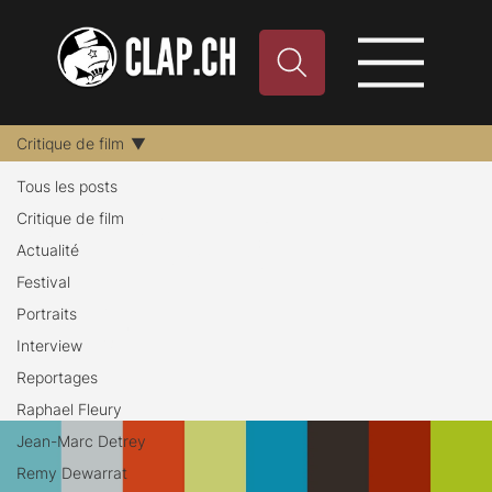
Critique de film
Tous les posts
Critique de
Critique de film
Actualité
Festival
film
Portraits
Interview
Reportages
Raphael Fleury
Jean-Marc Detrey
Remy Dewarrat