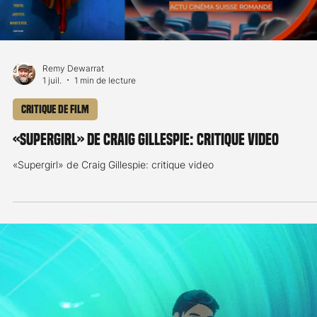
Remy Dewarrat
1 juil.
1 min de lecture
Critique de film
«The Death of Robin Hood» («On l’appelait Robin des
Bois») de Michael Sarnoski: critique video
«The Death of Robin Hood» («On l’appelait Robin des Bois») de
Michael Sarnoski: critique video