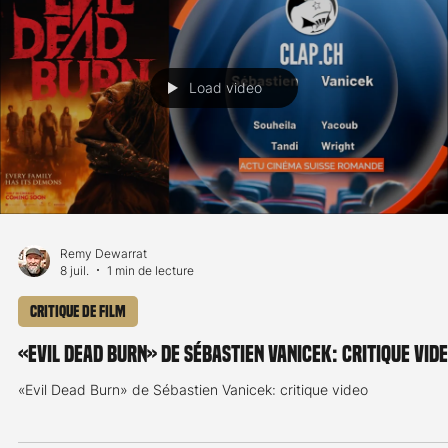
Sandro Paulo
8 juil.
3 min de lecture
Critique de film
EVIL DEAD BURN
Note: 3/5 Après le joli succès rencontré auprès du public avec so
premier long-métrage, Sébastien Vaniček est derrière la caméra d
dernier opus de la franchise culte Evil Dead, avec une réussite
mitigée... Suite au décès de son époux Will dans un accident de