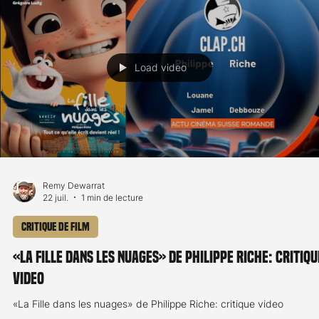
Remy Dewarrat
22 juil.
1 min de lecture
Critique de film
«H is for Hawk» de Philippa Lowthorpe: critique
video
«H is for Hawk» de Philippa Lowthorpe: critique video
Load video