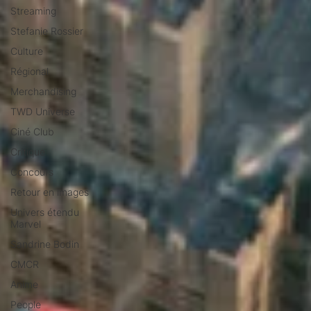
Streaming
Stefanie Rossier
Culture
Régional
Merchandising
TWD Universe
Ciné Club
Critique
Concours
Retour en images
Univers étendu
Marvel
Sandrine Bodin
CMCR
Anime
People