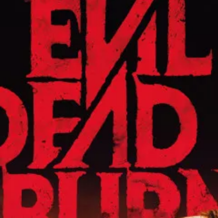
Remy Dewarrat
15 juil.
1 min de lecture
Critique de film
«The Odyssey» («L’Odyssée») de Christopher Nolan:
critique video
«The Odyssey» («L’Odyssée») de Christopher Nolan: critique vide