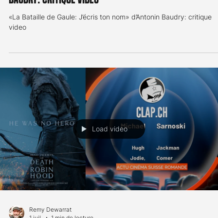
«Evil Dead Burn» de Sébastien Vanicek: critique video
Load video
Remy Dewarrat
1 juil.
1 min de lecture