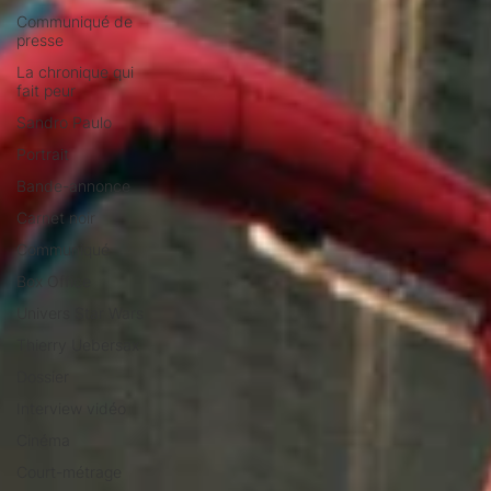
Communiqué de
presse
La chronique qui
fait peur
Sandro Paulo
Portrait
Bande-annonce
Carnet noir
Communiqué
Box Office
Univers Star Wars
Thierry Uebersax
Dossier
Interview vidéo
Cinéma
Court-métrage