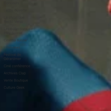
Concours
Lettre ouverte
La chronique
Recto Verso
Les collections de
Play Suisse
Cinéma suisse
Interviews
Festival de
Gérardmer
Ciné conférence
Archives Clap
Vente Boutique
Culture Geek