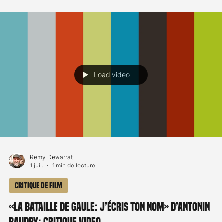
voiture, Alice se rend dans la maison familiale du défunt afin de
partager un moment avec sa belle-famille et rendre un dernier
hommage au disparu. Le séjour tourne très vite au cauchemar
lorsqu'une entité maléfique, à
Load video
Remy Dewarrat
8 juil.
1 min de lecture
Critique de film
«Evil Dead Burn» de Sébastien Vanicek: critique vid