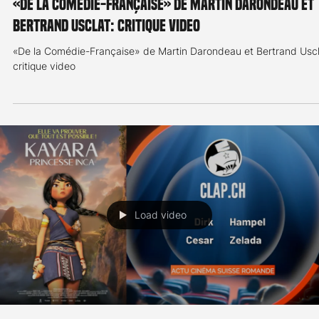
Load video
Remy Dewarrat
22 juil.
1 min de lecture
Critique de film
«De la Comédie-Française» de Martin Darondeau et
Bertrand Usclat: critique video
«De la Comédie-Française» de Martin Darondeau et Bertrand Uscl
critique video