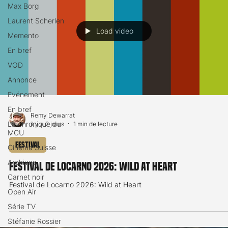
Max Borg
Laurent Scherlen
Load video
Memento
En bref
VOD
Annonce
Evénement
En bref
Remy Dewarrat
La chronique du
il y a 2 jours
1 min de lecture
MCU
Festival
Cinéma Suisse
Archives
Festival de Locarno 2026: Wild at Heart
Carnet noir
Festival de Locarno 2026: Wild at Heart
Open Air
Série TV
Stéfanie Rossier