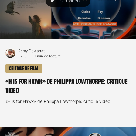
Critique de film
Critique de Nightborn
Note: 3.5/5 Pour son nouveau long-métrage, la réalisatrice
finlandaise Hanna Bergholm continue son exploration des liens
familiaux, cette fois-ci sur fond de folk horror finlandais. Saga et 
époux Jon rêvent de fonder une famille et d'élever leurs enfants a
milieu de la nature. Pour cela, ils décident d'emménager dans la
maison où Saga a passé une grande partie de son enfance, au c
de la forêt finlandaise. Dans cet environnement envoûtant, sembl
doté d'une volonté p
Load video