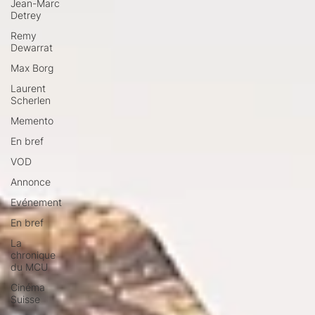
Jean-Marc
Detrey
Remy
Dewarrat
Max Borg
Laurent
Scherlen
Memento
En bref
VOD
Annonce
Evénement
En bref
La
chronique
du MCU
Cinéma
Suisse