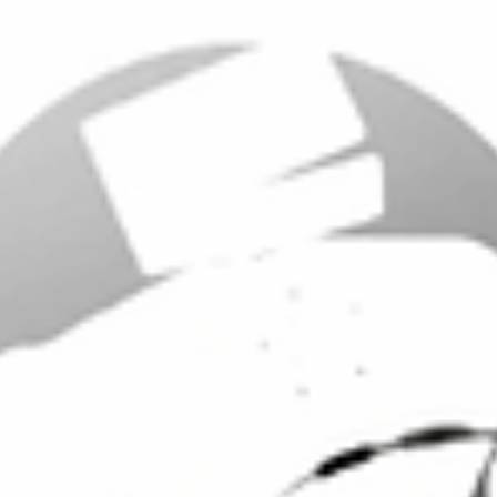
«Derib, une vie dessinée»: interview de Sébastien Devrient