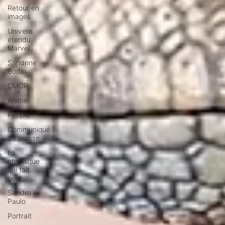
Retour en
images
Univers
étendu
Marvel
Sandrine
Bodin
CMCR
Anime
People
Communiqué
de presse
La
chronique
qui fait
peur
Sandro
Paulo
Portrait