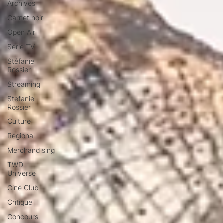
Archives
Carnet noir
Open Air
Série TV
Stéfanie
Rossier
Streaming
Stefanie
Rossier
Culture
Régional
Merchandising
TWD
Universe
Ciné Club
Critique
Concours