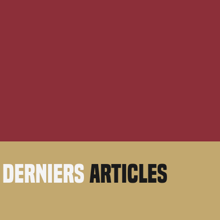
derniers
articles