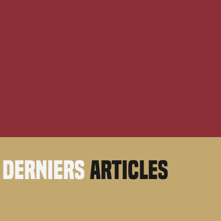
derniers
articles