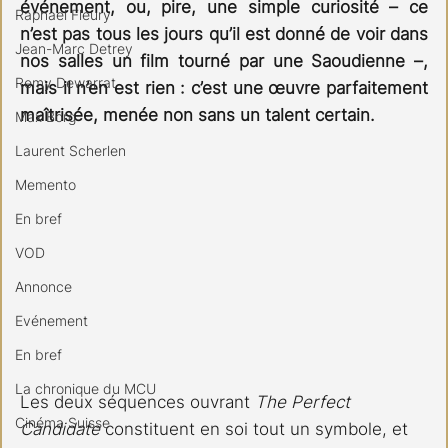
événement, ou, pire, une simple curiosité – ce 
Raphael Fleury
n’est pas tous les jours qu’il est donné de voir dans 
Jean-Marc Detrey
nos salles un film tourné par une Saoudienne –, 
Remy Dewarrat
mais il n’en est rien : c’est une œuvre parfaitement 
maîtrisée, menée non sans un talent certain.
Max Borg
Laurent Scherlen
Memento
En bref
VOD
Annonce
Evénement
En bref
La chronique du MCU
Les deux séquences ouvrant 
The Perfect 
Cinéma Suisse
Candidate
 constituent en soi tout un symbole, et 