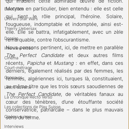
qui irradient cette admirable œuvre de fiction. 
Maryam en particulier, bien entendu : elle est celle 
Box Office
qui tient le rôle principal, l’héroïne. Solaire, 
Univers Star Wars
fougueuse, indomptable et indomptée, ainsi est-
Thierry Uebersax
elle. Elle se battra, infatigablement, avec un zèle 
Dossier
remarquable, contre l’obscurantisme.
Nous pensons pertinent, ici, de mettre en parallèle 
Interview vidéo
The Perfect Candidate
 et deux autres films 
Cinéma
récents, 
Papicha
 et 
Mustang 
: en effet, dans ces 
Court-métrage
derniers, également réalisés par des femmes, les 
Concours
femmes, algériennes ici, turques là, constituaient, 
au même titre que les trois sœurs saoudiennes de 
Lettre ouverte
The Perfect Candidate
, de véritables fanaux au 
La chronique Recto Verso
cœur des ténèbres, d’une étouffante société 
Les collections de Play Suisse
conservatrice, patriarcale – dans le plus mauvais 
Cinéma suisse
sens du terme.
Interviews