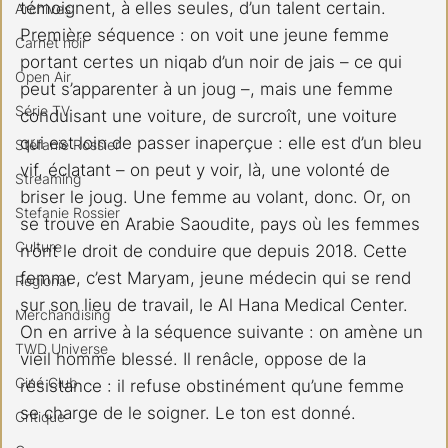
témoignent, à elles seules, d’un talent certain. 
Archives
Première séquence : on voit une jeune femme 
Carnet noir
portant certes un niqab d’un noir de jais – ce qui 
Open Air
peut s’apparenter à un joug –, mais une femme 
Série TV
conduisant une voiture, de surcroît, une voiture 
qui est loin de passer inaperçue : elle est d’un bleu 
Stéfanie Rossier
vif, éclatant – on peut y voir, là, une volonté de 
Streaming
briser le joug. Une femme au volant, donc. Or, on 
Stefanie Rossier
se trouve en Arabie Saoudite, pays où les femmes 
Culture
n’ont le droit de conduire que depuis 2018. Cette 
femme, c’est Maryam, jeune médecin qui se rend 
Régional
sur son lieu de travail, le Al Hana Medical Center. 
Merchandising
On en arrive à la séquence suivante : on amène un 
TWD Universe
vieil homme blessé. Il renâcle, oppose de la 
Ciné Club
résistance : il refuse obstinément qu’une femme 
se charge de le soigner. Le ton est donné.  
Critique