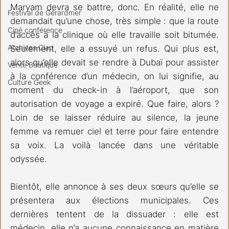
Maryam devra se battre, donc. En réalité, elle ne 
Festival de Gérardmer
demandait qu’une chose, très simple : que la route 
Ciné conférence
d’accès à la clinique où elle travaille soit bitumée. 
Archives Clap
Seulement, elle a essuyé un refus. Qui plus est, 
alors qu’elle devait se rendre à Dubaï pour assister 
Vente Boutique
à la conférence d’un médecin, on lui signifie, au 
Culture Geek
moment du check-in à l’aéroport, que son 
autorisation de voyage a expiré. Que faire, alors ? 
Loin de se laisser réduire au silence, la jeune 
femme va remuer ciel et terre pour faire entendre 
sa voix. La voilà lancée dans une véritable 
odyssée.
Bientôt, elle annonce à ses deux sœurs qu’elle se 
présentera aux élections municipales. Ces 
dernières tentent de la dissuader : elle est 
médecin, elle n’a aucune connaissance en matière 