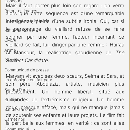
Concours
Mais il faut porter plus loin son regard : on verra 
Retour en images
alors que cette séquence est d’une remarquable 
Univers étendu Marvel
intelligence, pleine d’une subtile ironie. Oui, car si 
le personnage du vieillard refuse de se faire 
Sandrine Bodin
soigner par une femme, l’acteur incarnant ce 
CMCR
vieillard se fait, lui, diriger par une femme : Haifaa 
Anime
Al Mansour, la réalisatrice saoudienne de 
The 
People
Perfect Candidate
.
Communiqué de presse
Maryam vit avec ses deux sœurs, Selma et Sara, et 
La chronique qui fait peur
son père Abdulaziz, artiste, musicien plus 
Sandro Paulo
précisément. Un homme libéral, situé aux 
antipodes de l’extrémisme religieux. Un homme 
Portrait
doux, presque effacé, mais qui ne manque jamais 
Bande-annonce
de soutenir ses enfants et leurs projets. Le film fait 
Carnet noir
la part belle aux femmes, en vérité : ce sont elles 
Communiqué