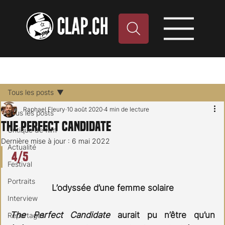
Tous les posts
Raphael Fleury
10 août 2020
4 min de lecture
Tous les posts
The Perfect Candidate
Critique de film
Dernière mise à jour :
6 mai 2022
Actualité
4/5
Festival
Portraits
L’odyssée d’une femme solaire
Interview
The Perfect Candidate
 aurait pu n’être qu’un 
Reportages