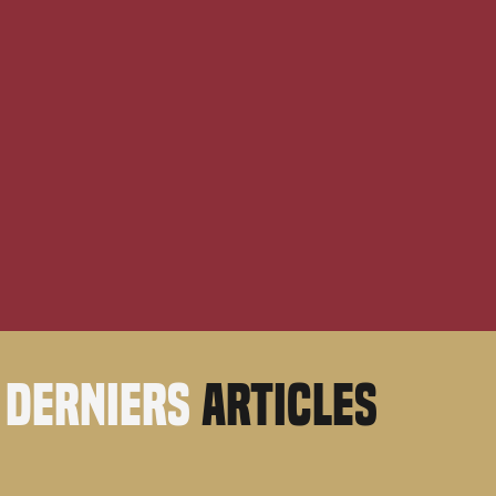
derniers
articles