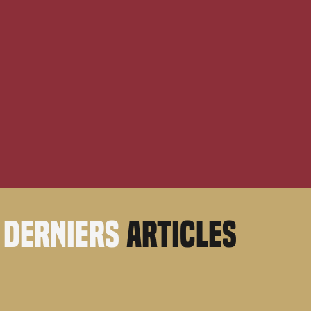
derniers
articles