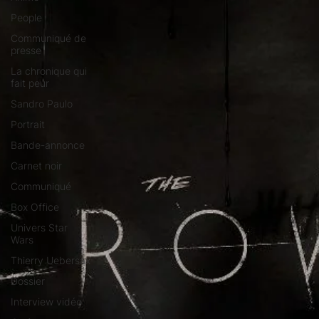
People
Communiqué de
presse
La chronique qui
fait peur
Sandro Paulo
Portrait
Bande-annonce
Carnet noir
Communiqué
Box Office
Univers Star
Wars
Thierry Uebersax
Dossier
Interview vidéo