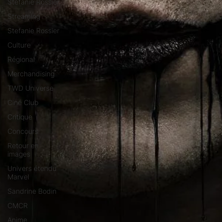
Stéfanie Rossier
Streaming
Stefanie Rossier
Culture
Régional
Merchandising
TWD Universe
Ciné Club
Critique
Concours
Retour en
images
Univers étendu
Marvel
Sandrine Bodin
CMCR
Anime