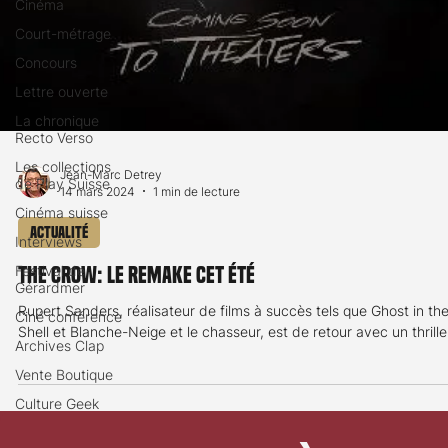
Cinéma
Court-métrage
Concours
Lettre ouverte
La chronique
Recto Verso
Les collections
de Play Suisse
Jean-Marc Detrey
Cinéma suisse
14 mars 2024
1 min de lecture
Interviews
Actualité
Festival de
Gérardmer
The Crow: le remake cet été
Ciné conférence
Archives Clap
Rupert Sanders, réalisateur de films à succès tels que Ghost in th
Shell et Blanche-Neige et le chasseur, est de retour avec un thriller
Vente Boutique
Culture Geek