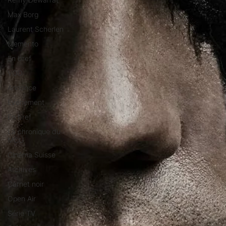
Max Borg
Laurent Scherlen
Memento
En bref
VOD
Annonce
Evénement
En bref
La chronique du
MCU
Cinéma Suisse
Archives
Carnet noir
Open Air
Série TV