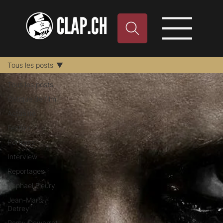
Tous les posts
Tous les posts
Critique de film
Actualité
Festival
Portraits
Interview
Reportages
Raphael Fleury
Jean-Marc
Detrey
Remy Dewarrat