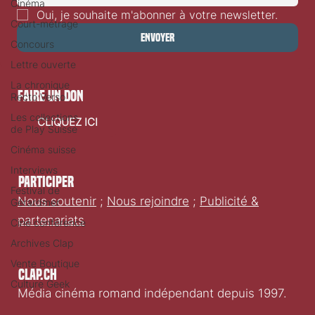
Cinéma
Court-métrage
Oui, je souhaite m'abonner à votre newsletter.
Concours
Lettre ouverte
Envoyer
La chronique
Recto Verso
Les collections
faire un don
de Play Suisse
Cinéma suisse
CLIQUEZ ICI
Interviews
Festival de
Gérardmer
Participer
Ciné conférence
Nous soutenir
;
Nous rejoindre
;
Publicité &
Archives Clap
partenariats
Vente Boutique
Culture Geek
Clap.ch