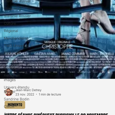
Stéfanie Rossier
Streaming
Stefanie Rossier
Culture
Régional
Merchandising
TWD Universe
Ciné Club
Critique
Concours
Retour en
images
Univers étendu
Marvel
Sandrine Bodin
Jean-Marc Detrey
23 nov. 2022
1 min de lecture
CMCR
Anime