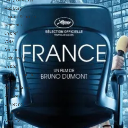
Max Borg
Laurent Scherlen
Memento
En bref
VOD
Annonce
Evénement
En bref
La chronique du
MCU
Cinéma Suisse
Archives
Carnet noir
Open Air
Série TV