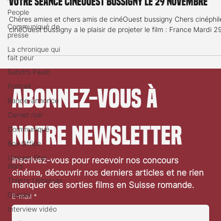
Memento
People
Votre séance cinéOuest Bussigny le 29 novembre
Communiqué de
presse
Chères amies et chers amis de cinéOuest bussigny Chers cinéphil
La chronique qui
cinéOuest bussigny a le plaisir de projeter le film : France Mardi 29
fait peur
Sandro Paulo
Portrait
Bande-annonce
Abonnez-vous à 
Carnet noir
Communiqué
Box Office
notre newsletter
Univers Star
Wars
Inscrivez-vous pour recevoir nos concours 
Thierry Uebersax
cinéma, découvrir nos derniers articles et ne rien 
Dossier
manquer des sorties films en Suisse romande.
Interview vidéo
E-mail
*