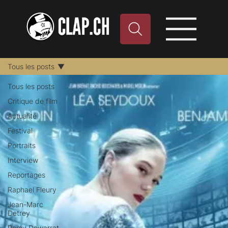
Tous les posts
Tous les posts
Critique de film
Actualité
Festival
Portraits
Interview
Reportages
Raphael Fleury
Jean-Marc
Detrey
Remy Dewarrat