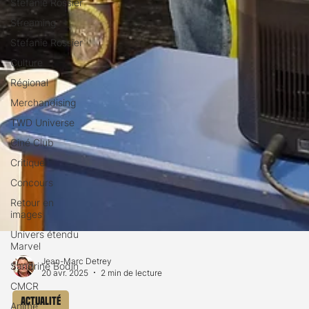
Stéfanie Rossier
Streaming
Stefanie Rossier
Culture
Régional
Merchandising
TWD Universe
Ciné Club
Critique
Concours
Retour en
images
Univers étendu
Marvel
Sandrine Bodin
CMCR
Jean-Marc Detrey
20 avr. 2025
2 min de lecture
Anime