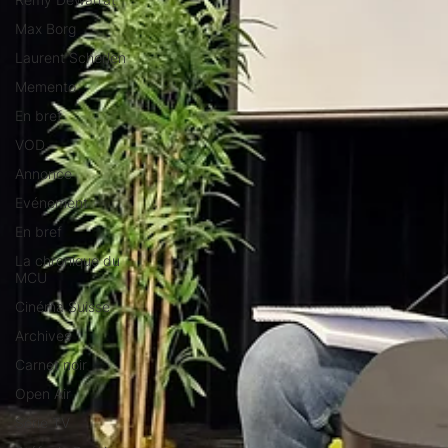
Max Borg
Laurent Scherlen
Memento
En bref
VOD
Annonce
Evénement
En bref
La chronique du
MCU
Cinéma Suisse
Archives
Carnet noir
Open Air
Série TV