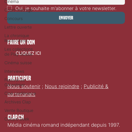
Cinéma
Court-métrage
Concours
Oui, je souhaite m'abonner à votre newsletter.
Lettre ouverte
Envoyer
La chronique
Recto Verso
Les collections
faire un don
de Play Suisse
Cinéma suisse
CLIQUEZ ICI
Interviews
Festival de
Gérardmer
Participer
Ciné conférence
Nous soutenir
;
Nous rejoindre
;
Publicité &
Archives Clap
partenariats
Vente Boutique
Culture Geek
Clap.ch