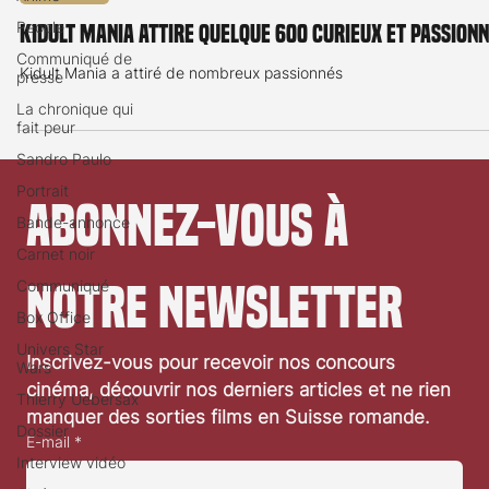
Actualité
People
Communiqué de
Kidult Mania attire quelque 600 curieux et passion
presse
La chronique qui
Kidult Mania a attiré de nombreux passionnés
fait peur
Sandro Paulo
Portrait
Bande-annonce
Abonnez-vous à 
Carnet noir
Communiqué
Box Office
notre newsletter
Univers Star
Wars
Thierry Uebersax
Inscrivez-vous pour recevoir nos concours 
cinéma, découvrir nos derniers articles et ne rien 
Dossier
manquer des sorties films en Suisse romande.
Interview vidéo
E-mail
*