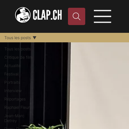
Tous les posts
Tous les posts
Critique de film
Actualité
Festival
Portraits
Interview
Reportages
Raphael Fleury
Jean-Marc
Detrey
Remy Dewarrat