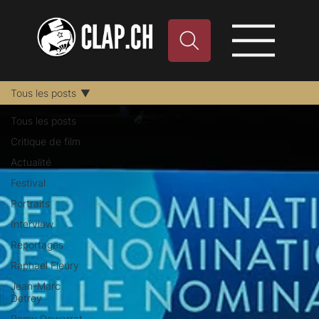
Tous les posts
Tous les posts
Critique de film
Actualité
Festival
Portraits
Interview
Reportages
Raphael Fleury
Jean-Marc
Detrey
Remy Dewarrat