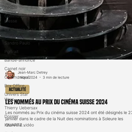
People
Communiqué de
presse
La chronique qui
fait peur
Sandro Paulo
Portrait
Bande-annonce
Carnet noir
Communiqué
Jean-Marc Detrey
Box Office
1 mars 2024
3 min de lecture
Univers Star
Wars
Actualité
Thierry Uebersax
Les nommés au Prix du Cinéma Suisse 2024
Dossier
Les nommés au Prix du cinéma suisse 2024 ont été désignés le 2
Interview vidéo
janvier dans le cadre de la Nuit des nominations à Soleure les