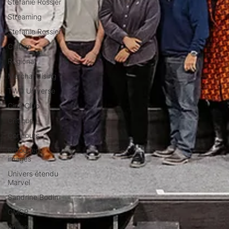
Stéfanie Rossier
Streaming
Stefanie Rossier
Culture
Régional
Merchandising
TWD Universe
Ciné Club
Critique
Concours
Retour en
images
Univers étendu
Marvel
Sandrine Bodin
CMCR
Anime