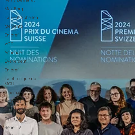
Max Borg
Laurent Scherlen
Memento
En bref
VOD
Annonce
Evénement
En bref
La chronique du
MCU
Cinéma Suisse
Archives
Carnet noir
Open Air
Série TV