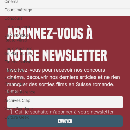
Cinéma
QUARTZ...
Court-métrage
Concours
Lettre ouverte
La chronique
Abonnez-vous à 
Recto Verso
Les collections
de Play Suisse
notre newsletter
Cinéma suisse
Interviews
Festival de
Inscrivez-vous pour recevoir nos concours 
Gérardmer
cinéma, découvrir nos derniers articles et ne rien 
Ciné conférence
manquer des sorties films en Suisse romande.
Archives Clap
E-mail
*
Vente Boutique
Culture Geek
Oui, je souhaite m'abonner à votre newsletter.