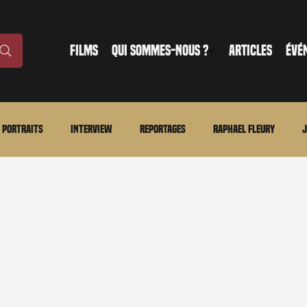
FILMS
QUI SOMMES-NOUS ?
ARTICLES
ÉVÉ
Portraits
Interview
Reportages
Raphael Fleury
J
nonce
Evénement
En bref
La chronique du MCU
Ciné
ture
Régional
Merchandising
TWD Universe