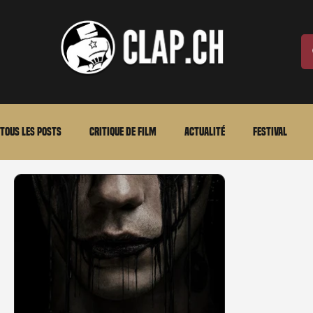
Tous les posts
Critique de film
Actualité
Festival
Laurent Scherlen
Memento
En bref
VOD
An
Stéfanie Rossier
Streaming
Stefanie Rossier
Cul