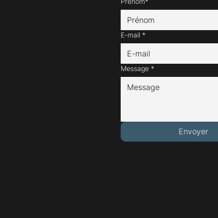
Prénom*
E-mail
*
Message
*
Envoyer