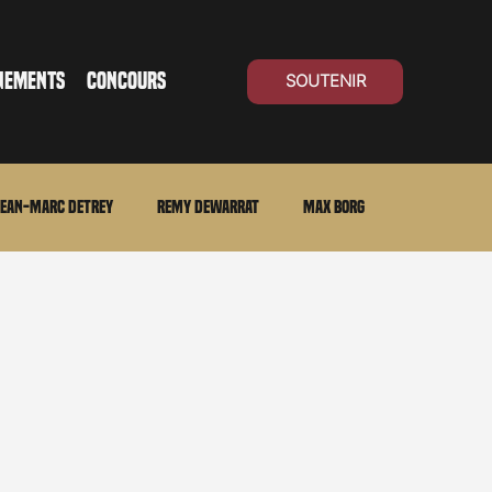
NEMENTS
CONCOURS
SOUTENIR
ean-Marc Detrey
Remy Dewarrat
Max Borg
ma Suisse
Archives
Carnet noir
Open Air
Série TV