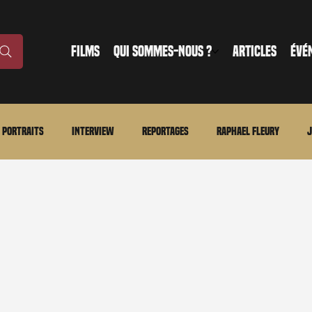
FILMS
QUI SOMMES-NOUS ?
ARTICLES
ÉVÉ
Portraits
Interview
Reportages
Raphael Fleury
J
nonce
Evénement
En bref
La chronique du MCU
Ciné
ture
Régional
Merchandising
TWD Universe