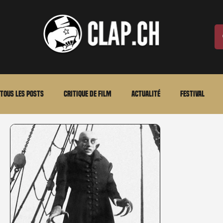
Tous les posts
Critique de film
Actualité
Festival
Laurent Scherlen
Memento
En bref
VOD
An
Stéfanie Rossier
Streaming
Stefanie Rossier
Cul