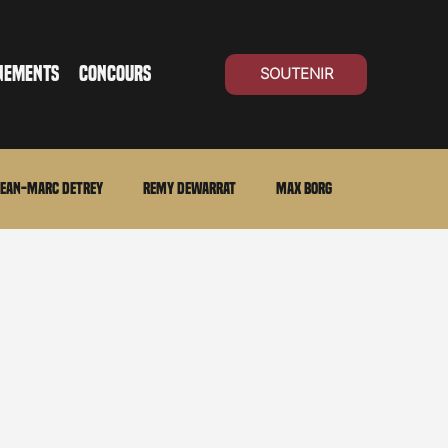
NEMENTS
CONCOURS
SOUTENIR
ean-Marc Detrey
Remy Dewarrat
Max Borg
ma Suisse
Archives
Carnet noir
Open Air
Série TV