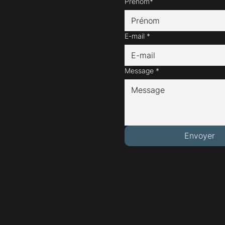
Prénom*
E-mail
*
Message
*
Envoyer