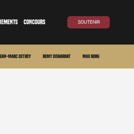
NEMENTS
CONCOURS
SOUTENIR
ean-Marc Detrey
Remy Dewarrat
Max Borg
ma Suisse
Archives
Carnet noir
Open Air
Série TV