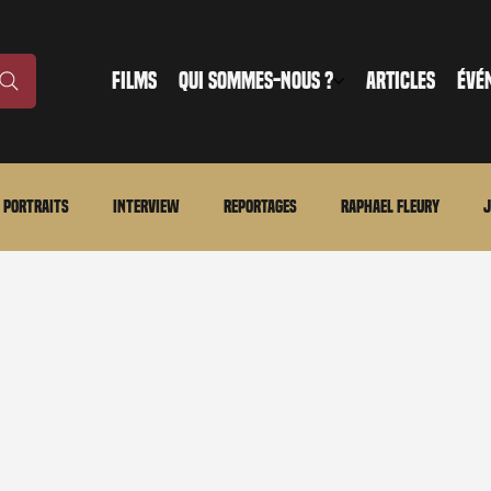
FILMS
QUI SOMMES-NOUS ?
ARTICLES
ÉVÉ
Portraits
Interview
Reportages
Raphael Fleury
J
nonce
Evénement
En bref
La chronique du MCU
Ciné
ture
Régional
Merchandising
TWD Universe