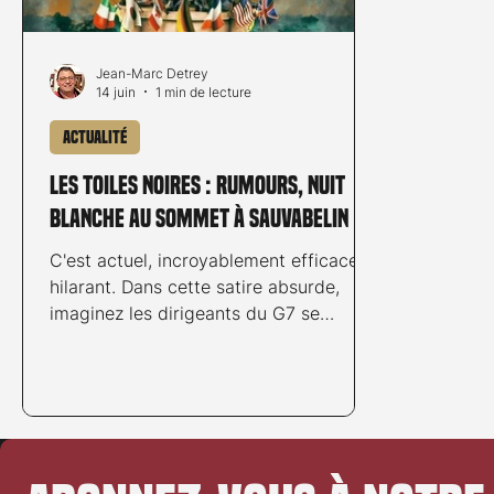
Jean-Marc Detrey
14 juin
1 min de lecture
Actualité
Les Toiles noires : Rumours, nuit
blanche au sommet à Sauvabelin
C'est actuel, incroyablement efficace et
hilarant. Dans cette satire absurde,
imaginez les dirigeants du G7 se
retrouvant seuls, égarés dans une forêt
habitée par des zombies, suite à la
disparition soudaine de tout leur
personnel. Alors que le véritable G7 se
réunit à quelques kilomètres de là, c'est
ce que Les Toiles Noires vous