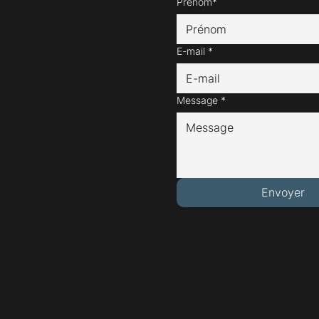
Prénom*
E-mail
*
Message
*
Envoyer