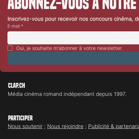
Abonnez-vous à notre
proposent le mercredi 17 juin en
projection gratuite. Rejoignez les bois
de Sauvabelin à Lausanne pour une
Inscrivez-vous pour recevoir nos concours cinéma, dé
projection gratuite de Rumours en
E-mail
*
silent
Oui, je souhaite m'abonner à votre newsletter.
Clap.ch
Média cinéma romand indépendant depuis 1997.
Participer
Nous soutenir
;
Nous rejoindre
;
Publicité & partenari