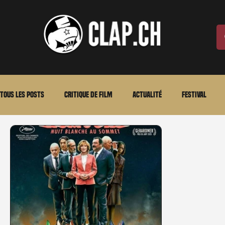
Tous les posts
Critique de film
Actualité
Festival
Laurent Scherlen
Memento
En bref
VOD
An
Stéfanie Rossier
Streaming
Stefanie Rossier
Cul