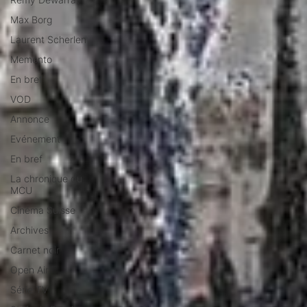
Max Borg
Laurent Scherlen
Memento
En bref
VOD
Annonce
Evénement
En bref
La chronique du
MCU
Cinéma Suisse
Archives
Carnet noir
Open Air
Série TV