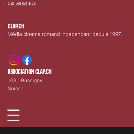
Participer
Nous soutenir
;
Nous rejoindre
;
Publicité &
partenariats
Clap.ch
Média cinéma romand indépendant depuis 1997.
association clap.ch
1030 Bussigny
Suisse