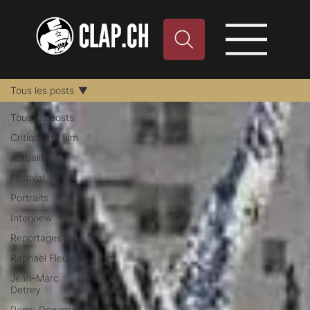
Tous les posts
Tous les posts
Critique de film
Actualité
Festival
Portraits
Interview
Reportages
Raphael Fleury
Jean-Marc
Detrey
Remy Dewarrat