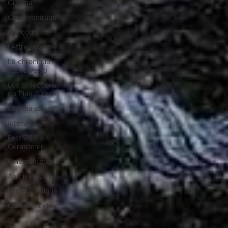
Cinéma
Court-métrage
Concours
Lettre ouverte
La chronique
Recto Verso
Les collections
de Play Suisse
Cinéma suisse
Interviews
Festival de
Gérardmer
Ciné conférence
Archives Clap
Vente Boutique
Culture Geek