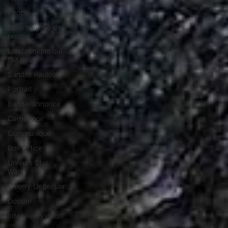
People
Communiqué de
presse
La chronique qui
fait peur
Sandro Paulo
Portrait
Bande-annonce
Carnet noir
Communiqué
Box Office
Univers Star
Wars
Thierry Uebersax
Dossier
Interview vidéo