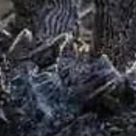
Stéfanie Rossier
Streaming
Stefanie Rossier
Culture
Régional
Merchandising
TWD Universe
Ciné Club
Critique
Concours
Retour en
images
Univers étendu
Marvel
Sandrine Bodin
CMCR
Anime