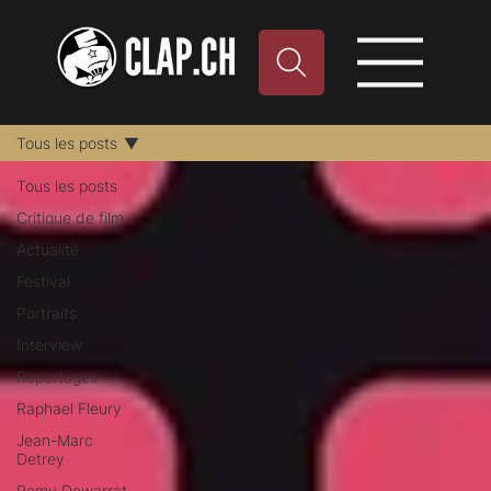
Tous les posts
Tous les posts
Critique de film
Actualité
Festival
Portraits
Interview
Reportages
Raphael Fleury
Jean-Marc
Detrey
Remy Dewarrat