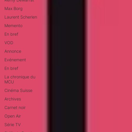
Max Borg
Laurent Scherlen
Memento
En bref
VOD
Annonce
Evénement
En bref
La chronique du
MCU
Cinéma Suisse
Archives
Carnet noir
Open Air
Série TV