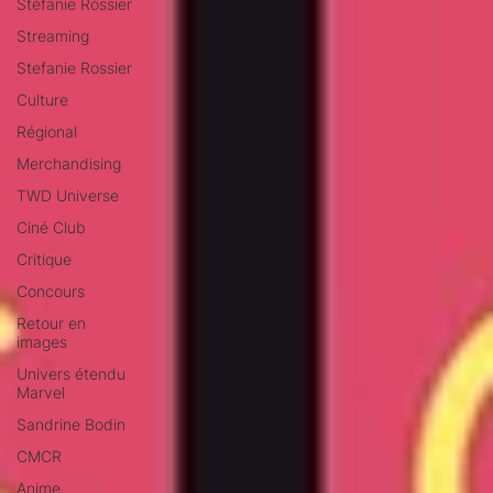
Stéfanie Rossier
Streaming
Stefanie Rossier
Culture
Régional
Merchandising
TWD Universe
Ciné Club
Critique
Concours
Retour en
images
Univers étendu
Marvel
Sandrine Bodin
CMCR
Anime