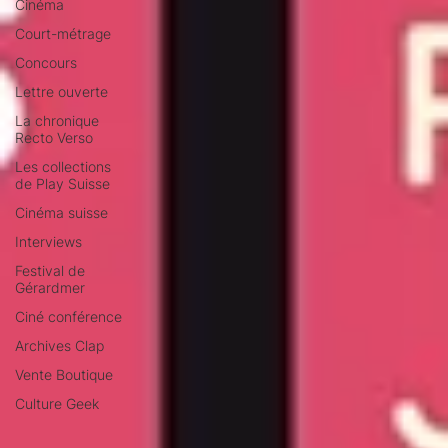
Cinéma
Court-métrage
Concours
Lettre ouverte
La chronique
Recto Verso
Les collections
de Play Suisse
Cinéma suisse
Interviews
Festival de
Gérardmer
Ciné conférence
Archives Clap
Vente Boutique
Culture Geek