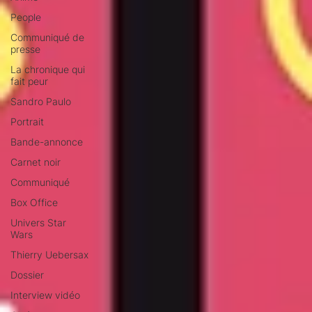
People
Communiqué de
presse
La chronique qui
fait peur
Sandro Paulo
Portrait
Bande-annonce
Carnet noir
Communiqué
Box Office
Univers Star
Wars
Thierry Uebersax
Dossier
Interview vidéo