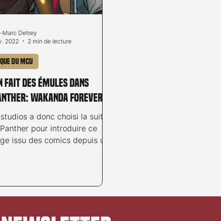
-Marc Detrey
v. 2022
2 min de lecture
ique du MCU
 fait des émules dans
anther: Wakanda Forever
tudios a donc choisi la suite
Panther pour introduire ce
ge issu des comics depuis un
emps déjà. Mais...