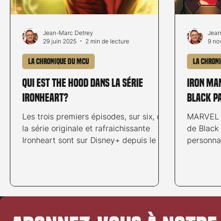
Jean-Marc Detrey
Jean
29 juin 2025
2 min de lecture
9 no
La chronique du MCU
La chron
Qui est The Hood dans la série
Iron Man
Ironheart?
Black P
Les trois premiers épisodes, sur six, de
MARVEL s
la série originale et rafraichissante
de Black 
Ironheart sont sur Disney+ depuis le 25
personna
juin. Et Riri...
certain t