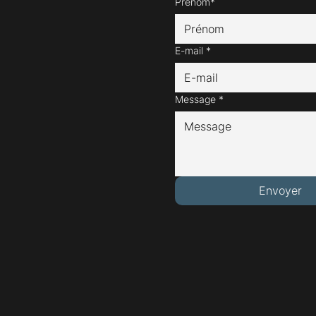
Prénom*
E-mail
*
Message
*
Envoyer