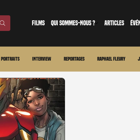
FILMS
QUI SOMMES-NOUS ?
ARTICLES
ÉVÉ
Portraits
Interview
Reportages
Raphael Fleury
J
nonce
Evénement
En bref
La chronique du MCU
Ciné
ture
Régional
Merchandising
TWD Universe