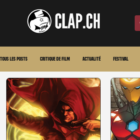
Tous les posts
Critique de film
Actualité
Festival
Laurent Scherlen
Memento
En bref
VOD
An
Stéfanie Rossier
Streaming
Stefanie Rossier
Cul