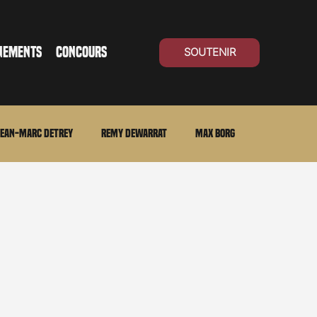
NEMENTS
CONCOURS
SOUTENIR
ean-Marc Detrey
Remy Dewarrat
Max Borg
ma Suisse
Archives
Carnet noir
Open Air
Série TV