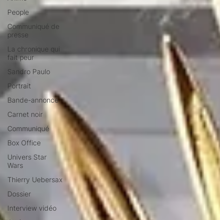
People
Communiqué de
presse
La chronique qui
fait peur
Sandro Paulo
Portrait
Bande-annonce
Carnet noir
Communiqué
Box Office
Univers Star
Wars
Thierry Uebersax
Dossier
Interview vidéo