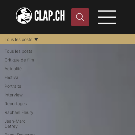
Tous les posts
Tous les posts
Critique de film
Actualité
Festival
Portraits
Interview
Reportages
Raphael Fleury
Jean-Marc
Detrey
Remy Dewarrat