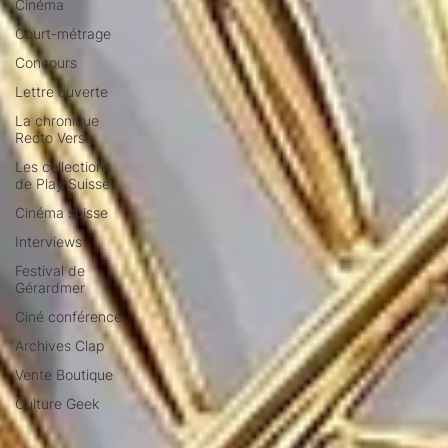
Cinéma
Court-métrage
Concours
Lettre ouverte
La chronique
Recto Verso
Les collections
de Play Suisse
Cinéma suisse
Interviews
Festival de
Gérardmer
Ciné conférence
Archives Clap
Vente Boutique
Culture Geek