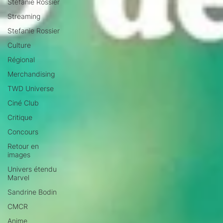
Stéfanie Rossier
Streaming
Stefanie Rossier
Culture
Régional
Merchandising
TWD Universe
Ciné Club
Critique
Concours
Retour en
images
Univers étendu
Marvel
Sandrine Bodin
CMCR
Anime