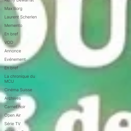
Max Borg
Laurent Scherlen
Memento
En bref
VOD
Annonce
Evénement
En bref
La chronique du
MCU
Cinéma Suisse
Archives
Carnet noir
Open Air
Série TV