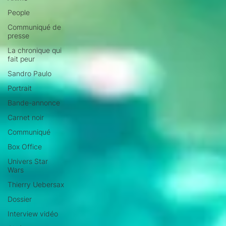
People
Communiqué de
presse
La chronique qui
fait peur
Sandro Paulo
Portrait
Bande-annonce
Carnet noir
Communiqué
Box Office
Univers Star
Wars
Thierry Uebersax
Dossier
Interview vidéo